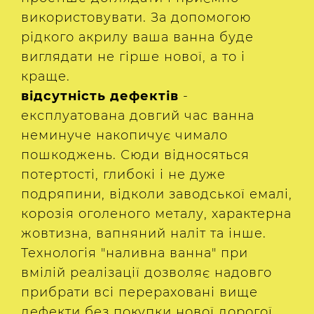
використовувати. За допомогою
рідкого акрилу ваша ванна буде
виглядати не гірше нової, а то і
краще.
відсутність дефектів
-
експлуатована довгий час ванна
неминуче накопичує чимало
пошкоджень. Сюди відносяться
потертості, глибокі і не дуже
подряпини, відколи заводської емалі,
корозія оголеного металу, характерна
жовтизна, вапняний наліт та інше.
Технологія "наливна ванна" при
вмілій реалізації дозволяє надовго
прибрати всі перераховані вище
дефекти без покупки нової дорогої