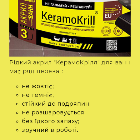
Рідкий акрил "КерамоКрілл" для ванн
має ряд переваг:
не жовтіє;
не темніє;
стійкий до подряпин;
не розшаровується;
без їдкого запаху;
зручний в роботі.