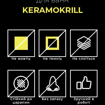
KERAMOKRILL
Не жовтіє
Не темніє
Не слоїться
Стійкий до
Без запаху
Зручний в
царапин
роботі