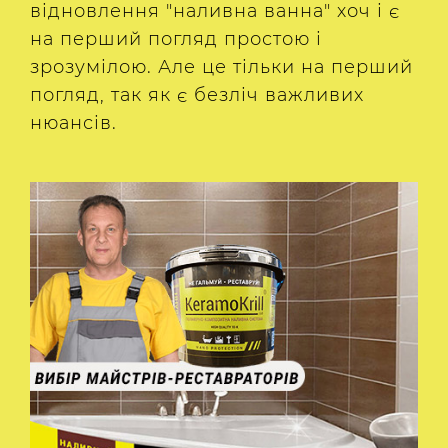
відновлення "наливна ванна" хоч і є
на перший погляд простою і
зрозумілою. Але це тільки на перший
погляд, так як є безліч важливих
нюансів.