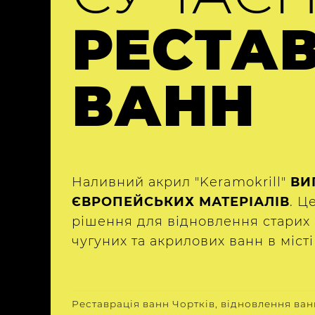
РЕСТА
ВАНН
Наливний акрил "Keramokrill"
ВИ
ЄВРОПЕЙСЬКИХ МАТЕРІАЛІВ
. Ц
рішення для відновлення старих 
чугуних та акрилових ванн в місті
Реставрація ванн Чортків, відновлення ван