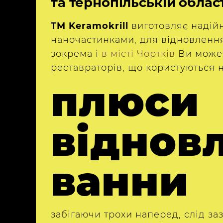
та тернопільській облас
TM Keramokrill
виготовляє надійн
наночастинками, для відновлення 
зокрема і
в місті Чортків
Ви может
реставраторів, що користуються 
плюси
віднов
ванни
забігаючи трохи наперед, слід за