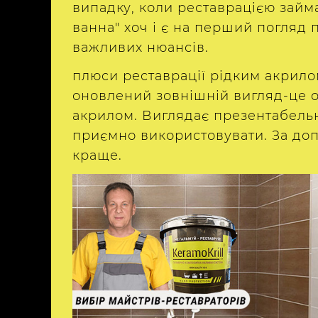
випадку, коли реставрацією займ
ванна" хоч і є на перший погляд п
важливих нюансів.
плюси реставрації рідким акрило
оновлений зовнішній вигляд-це о
акрилом. Виглядає презентабельно
приємно використовувати. За допо
краще.