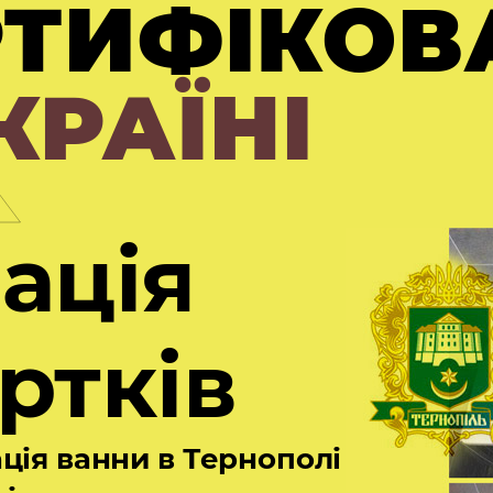
K
РТИФІКОВ
КРАЇНІ
ація
ртків
ція ванни в Тернополі