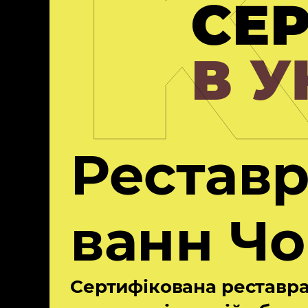
СЕ
В У
Реставр
ванн Чо
Сертифікована реставра