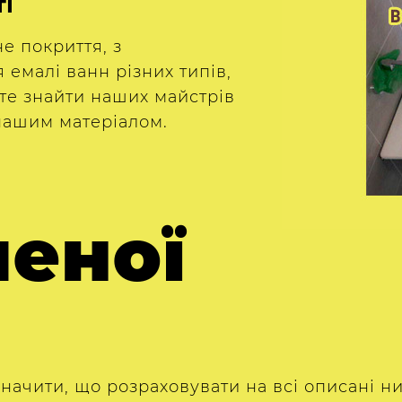
ті
е покриття, з
емалі ванн різних типів,
е знайти наших майстрів
нашим матеріалом.
леної
значити, що розраховувати на всі описані н