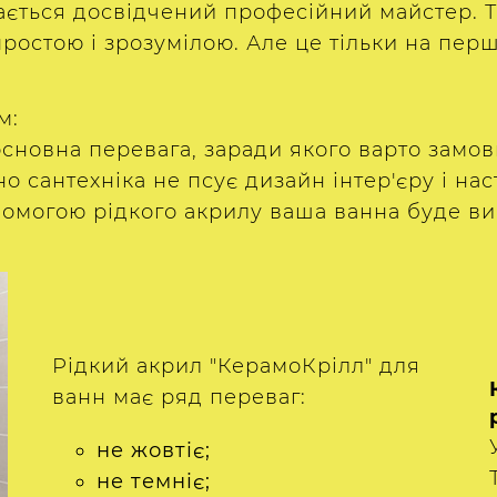
ається досвідчений професійний майстер. 
ростою і зрозумілою. Але це тільки на перш
м:
сновна перевага, заради якого варто замо
 сантехніка не псує дизайн інтер'єру і наст
могою рідкого акрилу ваша ванна буде вигл
Рідкий акрил "КерамоКрілл" для
ванн має ряд переваг:
не жовтіє;
не темніє;