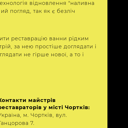
Технологія відновлення "наливна
ий погляд, так як є безліч
вити реставрацію ванни рідким
рій, за нею простіше доглядати і
ядати не гірше нової, а то і
Контакти майстрів
реставраторів у місті Чортків:
Україна, м. Чортків, вул.
Танцорова 7.