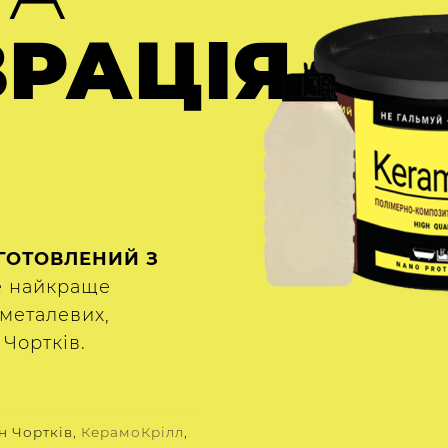
ВРАЦІЯ
ГОТОВЛЕНИЙ З
е найкраще
металевих,
 Чортків.
н Чортків,
КерамоКрілл
,